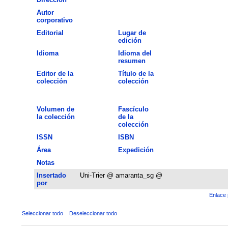
Autor
corporativo
Editorial
Lugar de
edición
Idioma
Idioma del
resumen
Editor de la
Título de la
colección
colección
Volumen de
Fascículo
la colección
de la
colección
ISSN
ISBN
Área
Expedición
Notas
Insertado
Uni-Trier @ amaranta_sg @
por
Enlace 
Seleccionar todo
Deseleccionar todo