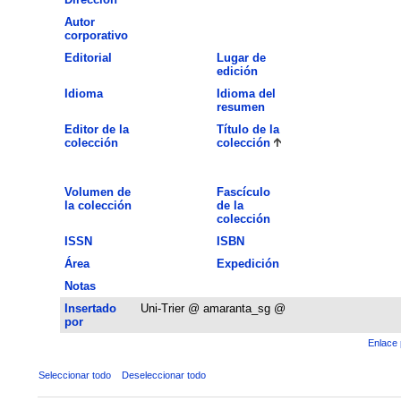
Autor
corporativo
Editorial
Lugar de
edición
Idioma
Idioma del
resumen
Editor de la
Título de la
colección
colección
Volumen de
Fascículo
la colección
de la
colección
ISSN
ISBN
Área
Expedición
Notas
Insertado
Uni-Trier @ amaranta_sg @
por
Enlace 
Seleccionar todo
Deseleccionar todo