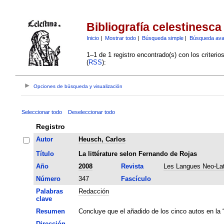
Bibliografía celestinesca
Inicio
|
Mostrar todo
|
Búsqueda simple
|
Búsqueda av
1–1 de 1 registro encontrado(s) con los criteri
(
RSS
):
Opciones de búsqueda y visualización
Seleccionar todo
Deseleccionar todo
Registro
Autor
Heusch, Carlos
Título
La littérature selon Fernando de Rojas
Año
2008
Revista
Les Langues Neo-Lat
Número
347
Fascículo
Palabras
Redacción
clave
Resumen
Concluye que el añadido de los cinco autos en la 
Dirección