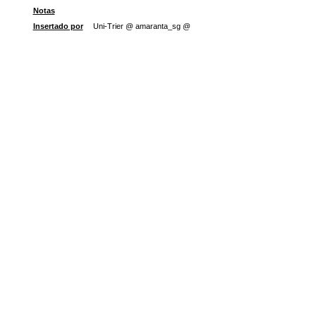
Notas
Insertado por
Uni-Trier @ amaranta_sg @