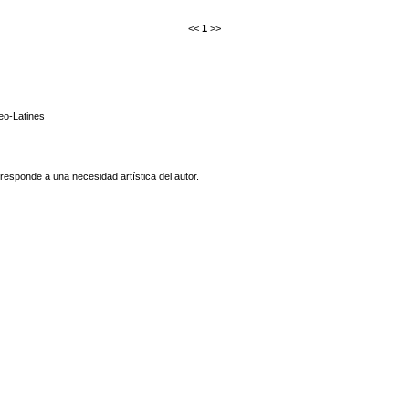
<<
1
>>
o-Latines
responde a una necesidad artística del autor.