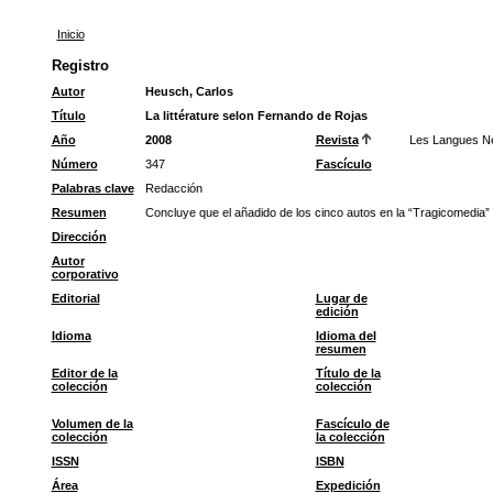
Inicio
Registro
Autor
Heusch, Carlos
Título
La littérature selon Fernando de Rojas
Año
2008
Revista
Les Langues Ne
Número
347
Fascículo
Palabras clave
Redacción
Resumen
Concluye que el añadido de los cinco autos en la “Tragicomedia” 
Dirección
Autor
corporativo
Editorial
Lugar de
edición
Idioma
Idioma del
resumen
Editor de la
Título de la
colección
colección
Volumen de la
Fascículo de
colección
la colección
ISSN
ISBN
Área
Expedición