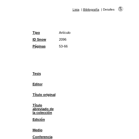
Lista
|
Bibliografía
|
Detalles
Tipo
Artículo
ID Snow
2096
Páginas
53-66
Tesis
Editor
Título original
Título
abreviado de
la colección
Edición
Medio
Conferencia