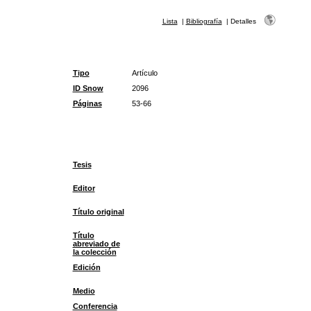
Lista
|
Bibliografía
|
Detalles
Tipo
Artículo
ID Snow
2096
Páginas
53-66
Tesis
Editor
Título original
Título
abreviado de
la colección
Edición
Medio
Conferencia