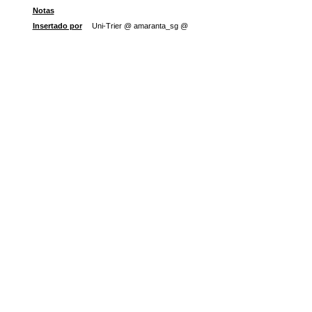
Notas
Insertado por
Uni-Trier @ amaranta_sg @