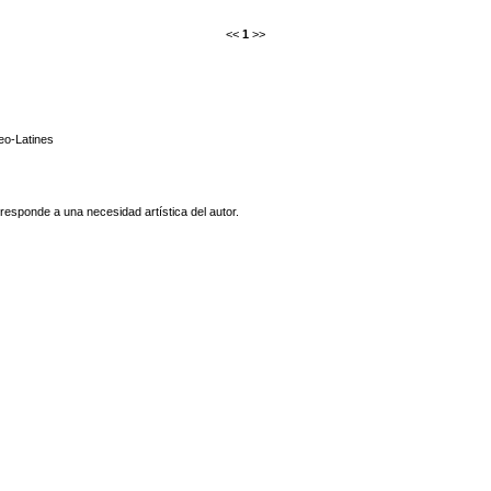
<<
1
>>
o-Latines
responde a una necesidad artística del autor.