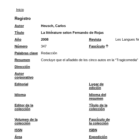
Inicio
Registro
Autor
Heusch, Carlos
Título
La littérature selon Fernando de Rojas
Año
2008
Revista
Les Langues Ne
Número
347
Fascículo
Palabras clave
Redacción
Resumen
Concluye que el añadido de los cinco autos en la “Tragicomedia” 
Dirección
Autor
corporativo
Editorial
Lugar de
edición
Idioma
Idioma del
resumen
Editor de la
Título de la
colección
colección
Volumen de la
Fascículo de
colección
la colección
ISSN
ISBN
Área
Expedición