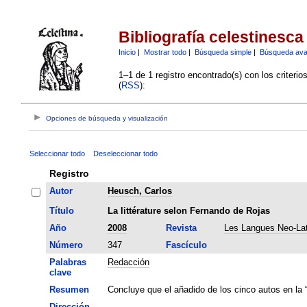
Bibliografía celestinesca
Inicio
|
Mostrar todo
|
Búsqueda simple
|
Búsqueda av
1–1 de 1 registro encontrado(s) con los criteri
(
RSS
):
Opciones de búsqueda y visualización
Seleccionar todo
Deseleccionar todo
Registro
Autor
Heusch, Carlos
Título
La littérature selon Fernando de Rojas
Año
2008
Revista
Les Langues Neo-Lat
Número
347
Fascículo
Palabras
Redacción
clave
Resumen
Concluye que el añadido de los cinco autos en la 
Dirección