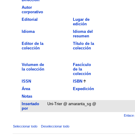
Autor
corporativo
Editorial
Lugar de
edición
Idioma
Idioma del
resumen
Editor de la
Título de la
colección
colección
Volumen de
Fascículo
la colección
de la
colección
ISSN
ISBN
Área
Expedición
Notas
Insertado
Uni-Trier @ amaranta_sg @
por
Enlace 
Seleccionar todo
Deseleccionar todo