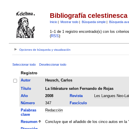
Bibliografía celestinesca
Inicio
|
Mostrar todo
|
Búsqueda simple
|
Búsqueda av
1–1 de 1 registro encontrado(s) con los criteri
(
RSS
):
Opciones de búsqueda y visualización
Seleccionar todo
Deseleccionar todo
Registro
Autor
Heusch, Carlos
Título
La littérature selon Fernando de Rojas
Año
2008
Revista
Les Langues Neo-Lat
Número
347
Fascículo
Palabras
Redacción
clave
Resumen
Concluye que el añadido de los cinco autos en la 
Dirección