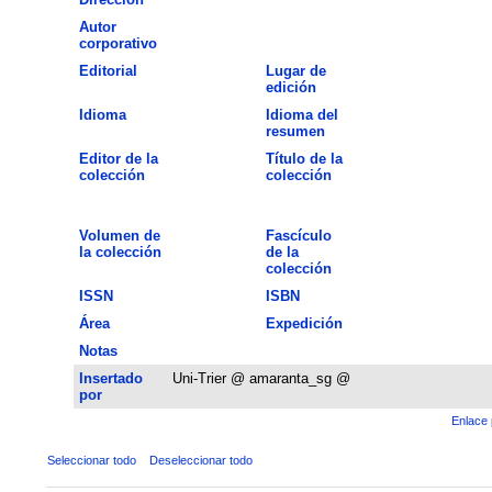
Autor
corporativo
Editorial
Lugar de
edición
Idioma
Idioma del
resumen
Editor de la
Título de la
colección
colección
Volumen de
Fascículo
la colección
de la
colección
ISSN
ISBN
Área
Expedición
Notas
Insertado
Uni-Trier @ amaranta_sg @
por
Enlace 
Seleccionar todo
Deseleccionar todo