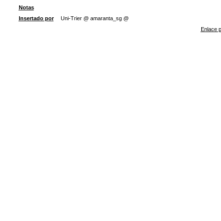
Notas
Insertado por
Uni-Trier @ amaranta_sg @
Enlace p