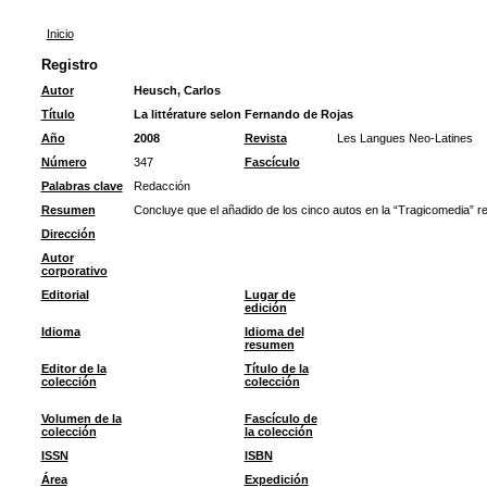
Inicio
Registro
Autor
Heusch, Carlos
Título
La littérature selon Fernando de Rojas
Año
2008
Revista
Les Langues Neo-Latines
Número
347
Fascículo
Palabras clave
Redacción
Resumen
Concluye que el añadido de los cinco autos en la “Tragicomedia” re
Dirección
Autor
corporativo
Editorial
Lugar de
edición
Idioma
Idioma del
resumen
Editor de la
Título de la
colección
colección
Volumen de la
Fascículo de
colección
la colección
ISSN
ISBN
Área
Expedición