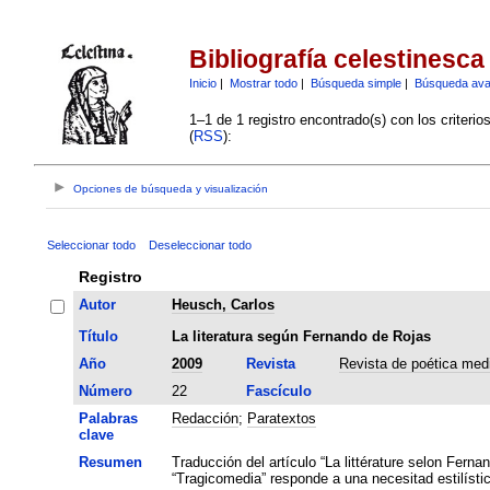
Bibliografía celestinesca
Inicio
|
Mostrar todo
|
Búsqueda simple
|
Búsqueda av
1–1 de 1 registro encontrado(s) con los criteri
(
RSS
):
Opciones de búsqueda y visualización
Seleccionar todo
Deseleccionar todo
Registro
Autor
Heusch, Carlos
Título
La literatura según Fernando de Rojas
Año
2009
Revista
Revista de poética med
Número
22
Fascículo
Palabras
Redacción
;
Paratextos
clave
Resumen
Traducción del artículo “La littérature selon Ferna
“Tragicomedia” responde a una necesitad estilístico-