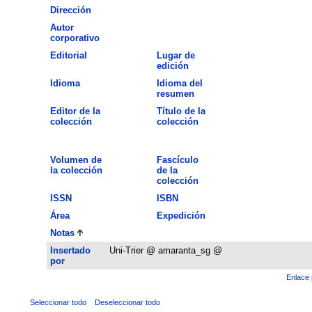
Dirección
Autor
corporativo
Editorial
Lugar de
edición
Idioma
Idioma del
resumen
Editor de la
Título de la
colección
colección
Volumen de
Fascículo
la colección
de la
colección
ISSN
ISBN
Área
Expedición
Notas
Insertado
Uni-Trier @ amaranta_sg @
por
Enlace 
Seleccionar todo
Deseleccionar todo