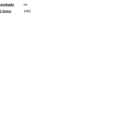
Aprobado
no
D único
1402