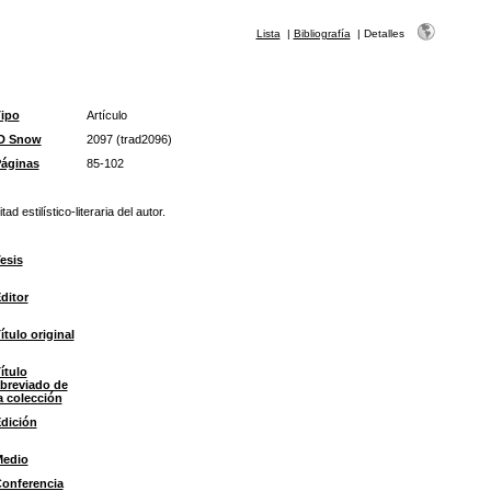
Lista
|
Bibliografía
|
Detalles
ipo
Artículo
D Snow
2097 (trad2096)
áginas
85-102
estilístico-literaria del autor.
esis
ditor
ítulo original
ítulo
breviado de
a colección
dición
edio
onferencia