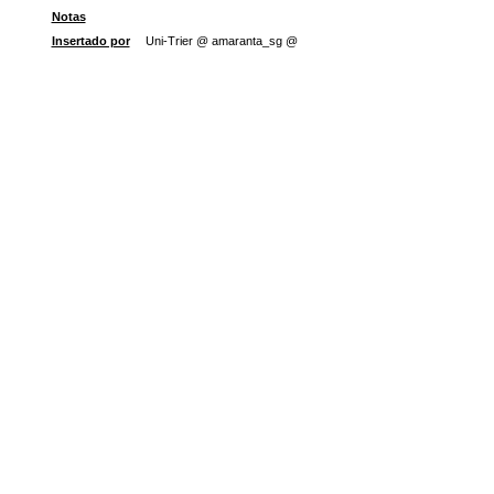
Notas
Insertado por
Uni-Trier @ amaranta_sg @