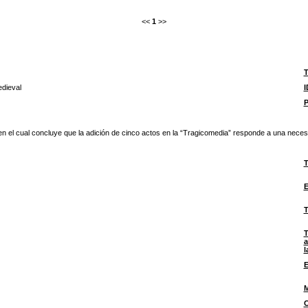
<<
1
>>
T
edieval
I
P
n el cual concluye que la adición de cinco actos en la “Tragicomedia” responde a una necesitad 
T
E
T
T
a
l
E
M
C