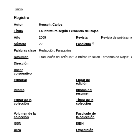
Inicio
Registro
Autor
Heusch, Carlos
Título
La literatura según Fernando de Rojas
Año
2009
Revista
Revista de poética m
Número
22
Fascículo
Palabras clave
Redacción
;
Paratextos
Resumen
Traducción del artículo “La littérature selon Fernando de Rojas”, e
Dirección
Autor
corporativo
Editorial
Lugar de
edición
Idioma
Idioma del
resumen
Editor de la
Título de la
colección
colección
Volumen de la
Fascículo de
colección
la colección
ISSN
ISBN
Área
Expedición