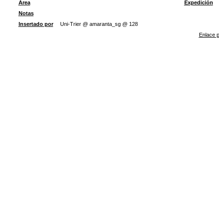
Área
Expedición
Notas
Insertado por
Uni-Trier @ amaranta_sg @ 128
Enlace p