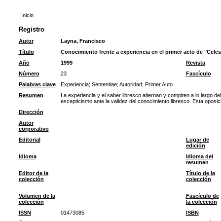
Inicio
Registro
Autor
Layna, Francisco
Título
Conocimiento frente a experiencia en el primer acto de "Celes
Año
1999
Revista
Número
23
Fascículo
Palabras clave
Experiencia
;
Sententiae
;
Autoridad
;
Primer Auto
Resumen
La experiencia y el saber libresco alternan y compiten a lo largo d
escepticismo ante la validez del conocimiento libresco. Esta oposic
Dirección
Autor
corporativo
Editorial
Lugar de
edición
Idioma
Idioma del
resumen
Editor de la
Título de la
colección
colección
Volumen de la
Fascículo de
colección
la colección
ISSN
01473085
ISBN