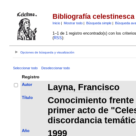
Bibliografía celestinesca
Inicio
|
Mostrar todo
|
Búsqueda simple
|
Búsqueda av
1–1 de 1 registro encontrado(s) con los criteri
(
RSS
):
Opciones de búsqueda y visualización
Seleccionar todo
Deseleccionar todo
Registro
Autor
Layna, Francisco
Título
Conocimiento frente 
primer acto de "Cele
discordancia temátic
Año
1999