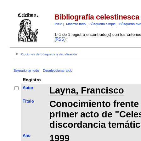
Bibliografía celestinesca
Inicio
|
Mostrar todo
|
Búsqueda simple
|
Búsqueda av
1–1 de 1 registro encontrado(s) con los criteri
(
RSS
):
Opciones de búsqueda y visualización
Seleccionar todo
Deseleccionar todo
Registro
Autor
Layna, Francisco
Título
Conocimiento frente 
primer acto de "Cele
discordancia temátic
Año
1999