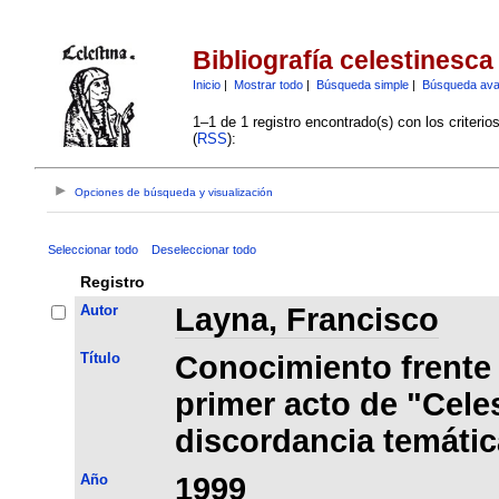
Bibliografía celestinesca
Inicio
|
Mostrar todo
|
Búsqueda simple
|
Búsqueda av
1–1 de 1 registro encontrado(s) con los criteri
(
RSS
):
Opciones de búsqueda y visualización
Seleccionar todo
Deseleccionar todo
Registro
Autor
Layna, Francisco
Título
Conocimiento frente 
primer acto de "Cele
discordancia temátic
Año
1999