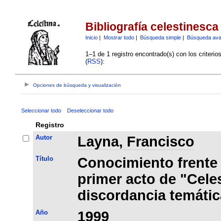
Bibliografía celestinesca
Inicio
|
Mostrar todo
|
Búsqueda simple
|
Búsqueda av
1–1 de 1 registro encontrado(s) con los criteri
(
RSS
):
Opciones de búsqueda y visualización
Seleccionar todo
Deseleccionar todo
Registro
Autor
Layna, Francisco
Título
Conocimiento frente 
primer acto de "Cele
discordancia temátic
Año
1999