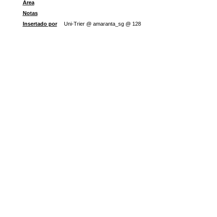
Área
Notas
Insertado por
Uni-Trier @ amaranta_sg @ 128