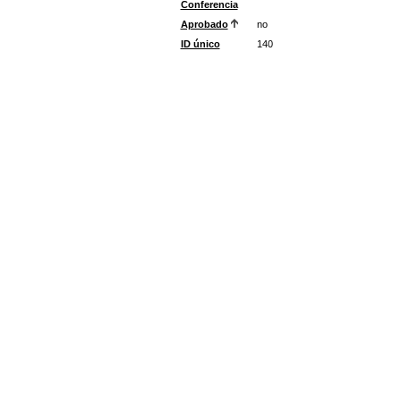
Conferencia
Aprobado
no
ID único
140