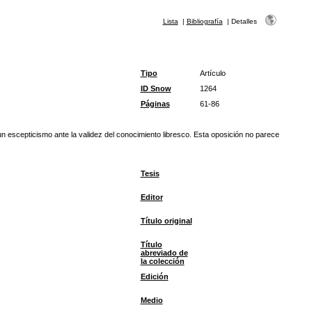
Lista
|
Bibliografía
|
Detalles
Tipo
Artículo
ID Snow
1264
Páginas
61-86
 un escepticismo ante la validez del conocimiento libresco. Esta oposición no parece
Tesis
Editor
Título original
Título
abreviado de
la colección
Edición
Medio