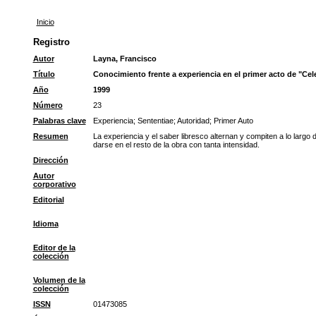
Inicio
Registro
Autor
Layna, Francisco
Título
Conocimiento frente a experiencia en el primer acto de "Cel
Año
1999
Número
23
Palabras clave
Experiencia
;
Sententiae
;
Autoridad
;
Primer Auto
Resumen
La experiencia y el saber libresco alternan y compiten a lo largo
darse en el resto de la obra con tanta intensidad.
Dirección
Autor
corporativo
Editorial
Idioma
Editor de la
colección
Volumen de la
colección
ISSN
01473085