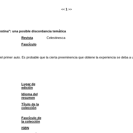
<<
1
>>
estina": una posible discordancia temática
Revista
Celestinesca
Fascículo
 del primer auto. Es probable que la cierta preeminencia que obtiene la experiencia se deba a
Lugar de
edición
Idioma del
resumen
Título de la
colección
Fascículo de
la colección
ISBN