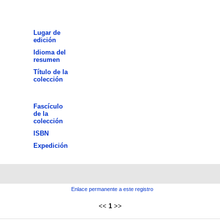
Lugar de
edición
Idioma del
resumen
Título de la
colección
Fascículo
de la
colección
ISBN
Expedición
Enlace permanente a este registro
<<
1
>>