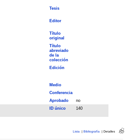
Tesis
Editor
Título
original
Título
abreviado
de la
colección
Edición
Medio
Conferencia
Aprobado
no
ID único
140
Lista
|
Bibliografía
|
Detalles