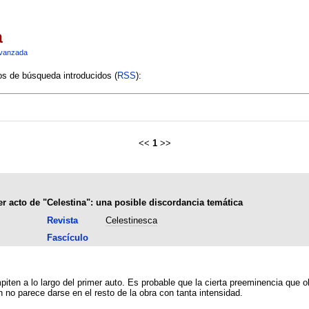
a
vanzada
ios de búsqueda introducidos (
RSS
):
<<
1
>>
r acto de "Celestina": una posible discordancia temática
Revista
Celestinesca
Fascículo
mpiten a lo largo del primer auto. Es probable que la cierta preeminencia que 
 no parece darse en el resto de la obra con tanta intensidad.