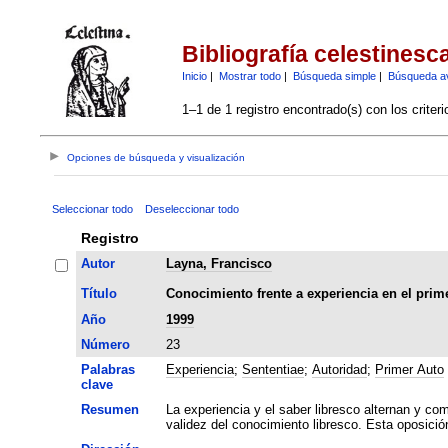
Bibliografía celestinesc
Inicio
|
Mostrar todo
|
Búsqueda simple
|
Búsqueda a
1–1 de 1 registro encontrado(s) con los criter
Opciones de búsqueda y visualización
Seleccionar todo
Deseleccionar todo
Registro
Autor
Layna, Francisco
Título
Conocimiento frente a experiencia en el prime
Año
1999
Número
23
Palabras
Experiencia
;
Sententiae
;
Autoridad
;
Primer Auto
clave
Resumen
La experiencia y el saber libresco alternan y co
validez del conocimiento libresco. Esta oposición