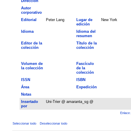
Dirección
Autor
corporativo
Editorial
Peter Lang
Lugar de
New York
edición
Idioma
Idioma del
resumen
Editor de la
Título de la
colección
colección
Volumen de
Fascículo
la colección
de la
colección
ISSN
ISBN
Área
Expedición
Notas
Insertado
Uni-Trier @ amaranta_sg @
por
Enlace 
Seleccionar todo
Deseleccionar todo