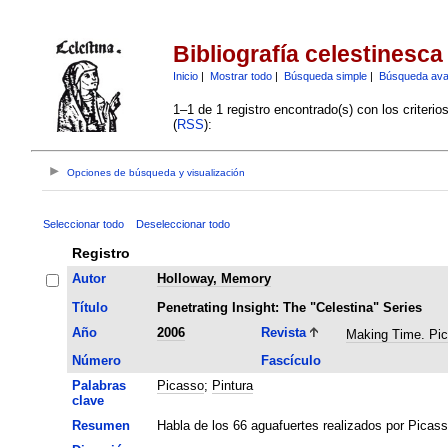
Bibliografía celestinesca
Inicio
|
Mostrar todo
|
Búsqueda simple
|
Búsqueda av
1–1 de 1 registro encontrado(s) con los criteri
(
RSS
):
Opciones de búsqueda y visualización
Seleccionar todo
Deseleccionar todo
Registro
Autor
Holloway, Memory
Título
Penetrating Insight: The "Celestina" Series
Año
2006
Revista
Making Time. Pi
Número
Fascículo
Palabras
Picasso
;
Pintura
clave
Resumen
Habla de los 66 aguafuertes realizados por Picass