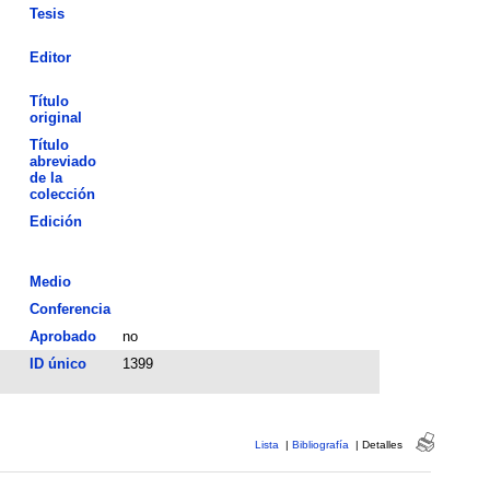
Tesis
Editor
Título
original
Título
abreviado
de la
colección
Edición
Medio
Conferencia
Aprobado
no
ID único
1399
Lista
|
Bibliografía
|
Detalles