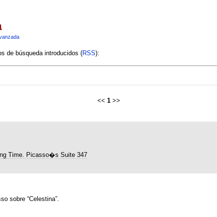
a
vanzada
ios de búsqueda introducidos (
RSS
):
<<
1
>>
ng Time. Picasso�s Suite 347
so sobre “Celestina”.