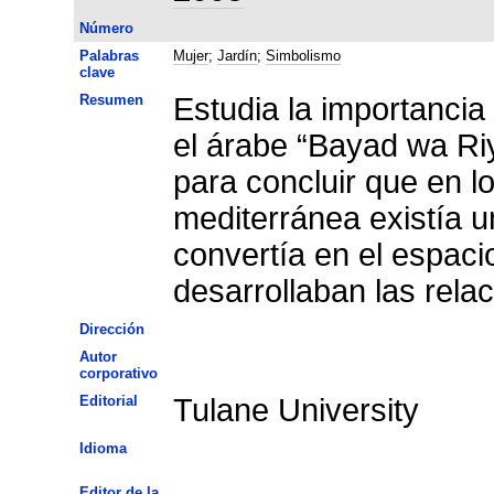
Número
Palabras
Mujer
;
Jardín
;
Simbolismo
clave
Resumen
Estudia la importancia 
el árabe “Bayad wa Riy
para concluir que en l
mediterránea existía 
convertía en el espaci
desarrollaban las rela
Dirección
Autor
corporativo
Editorial
Tulane University
Idioma
Editor de la