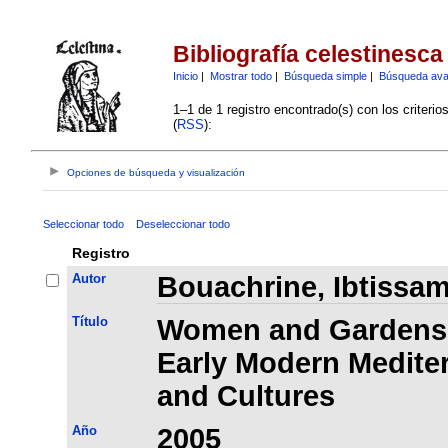
Bibliografía celestinesca
Inicio
|
Mostrar todo
|
Búsqueda simple
|
Búsqueda av
1–1 de 1 registro encontrado(s) con los criteri
(
RSS
):
Opciones de búsqueda y visualización
Seleccionar todo
Deseleccionar todo
Registro
Autor
Bouachrine, Ibtissa
Título
Women and Gardens 
Early Modern Mediter
and Cultures
Año
2005