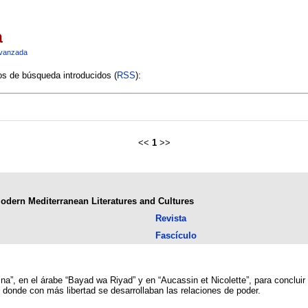
a
vanzada
ios de búsqueda introducidos (
RSS
):
<<
1
>>
dern Mediterranean Literatures and Cultures
Revista
Fascículo
tina”, en el árabe “Bayad wa Riyad” y en “Aucassin et Nicolette”, para conclui
 donde con más libertad se desarrollaban las relaciones de poder.