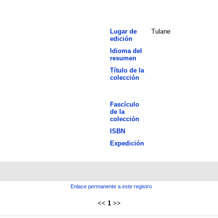
Lugar de
Tulane
edición
Idioma del
resumen
Título de la
colección
Fascículo
de la
colección
ISBN
Expedición
Enlace permanente a este registro
<<
1
>>