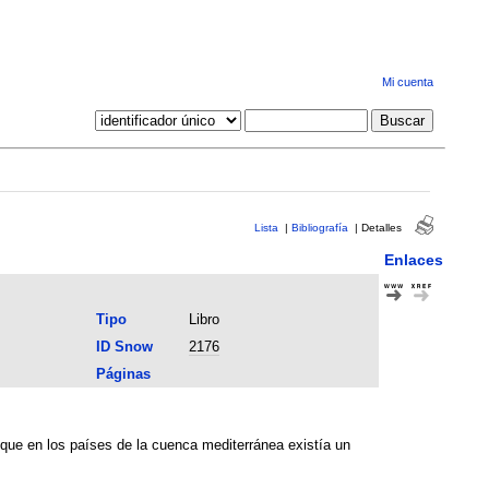
Mi cuenta
Lista
|
Bibliografía
|
Detalles
Enlaces
Tipo
Libro
ID Snow
2176
Páginas
r que en los países de la cuenca mediterránea existía un