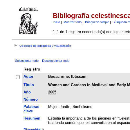
Bibliografía celestinesc
Inicio
|
Mostrar todo
|
Búsqueda simple
|
Búsqueda a
1–1 de 1 registro encontrado(s) con los criter
Opciones de búsqueda y visualización
Seleccionar todo
Deseleccionar todo
Registro
Autor
Bouachrine, Ibtissam
Título
Women and Gardens in Medieval and Early Mo
Año
2005
Número
Palabras
Mujer
;
Jardín
;
Simbolismo
clave
Resumen
Estudia la importancia de los jardines en “Celes
trasfondo común que los convertía en el espacio
Dirección