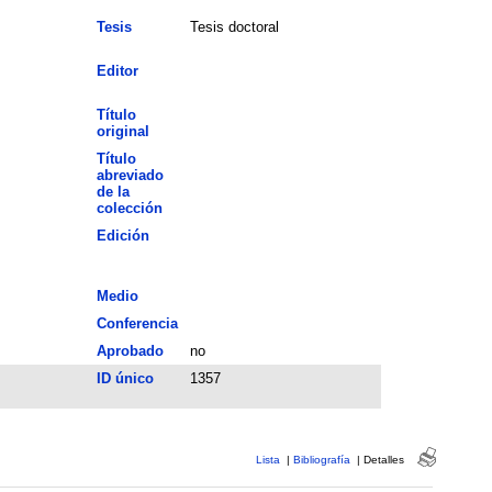
Tesis
Tesis doctoral
Editor
Título
original
Título
abreviado
de la
colección
Edición
Medio
Conferencia
Aprobado
no
ID único
1357
Lista
|
Bibliografía
|
Detalles