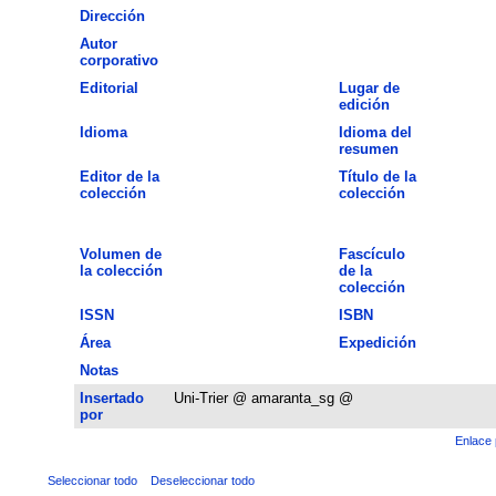
Dirección
Autor
corporativo
Editorial
Lugar de
edición
Idioma
Idioma del
resumen
Editor de la
Título de la
colección
colección
Volumen de
Fascículo
la colección
de la
colección
ISSN
ISBN
Área
Expedición
Notas
Insertado
Uni-Trier @ amaranta_sg @
por
Enlace 
Seleccionar todo
Deseleccionar todo