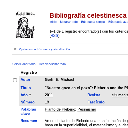
Bibliografía celestinesca
Inicio
|
Mostrar todo
|
Búsqueda simple
|
Búsqueda av
1–1 de 1 registro encontrado(s) con los criteri
(
RSS
):
Opciones de búsqueda y visualización
Seleccionar todo
Deseleccionar todo
Registro
Autor
Gerli, E. Michael
Título
"Nuestro gozo en el pozo": Pleberio and the Pl
Año
2011
Revista
eHumanis
Número
18
Fascículo
Palabras
Planto de Pleberio
;
Pesimismo
clave
Resumen
Ve en el planto de Pleberio una manifestación de 
basa en la superficialidad, el materialismo y el de