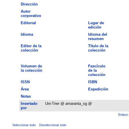
Dirección
Autor
corporativo
Editorial
Lugar de
edición
Idioma
Idioma del
resumen
Editor de la
Título de la
colección
colección
Volumen de
Fascículo
la colección
de la
colección
ISSN
ISBN
Área
Expedición
Notas
Insertado
Uni-Trier @ amaranta_sg @
por
Enlace 
Seleccionar todo
Deseleccionar todo