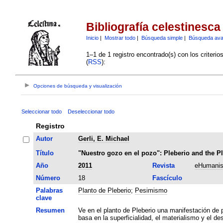
Bibliografía celestinesca
Inicio
|
Mostrar todo
|
Búsqueda simple
|
Búsqueda av
1–1 de 1 registro encontrado(s) con los criteri
(
RSS
):
Opciones de búsqueda y visualización
Seleccionar todo
Deseleccionar todo
Registro
Autor
Gerli, E. Michael
Título
"Nuestro gozo en el pozo": Pleberio and the Pl
Año
2011
Revista
eHumanis
Número
18
Fascículo
Palabras
Planto de Pleberio
;
Pesimismo
clave
Resumen
Ve en el planto de Pleberio una manifestación de 
basa en la superficialidad, el materialismo y el de