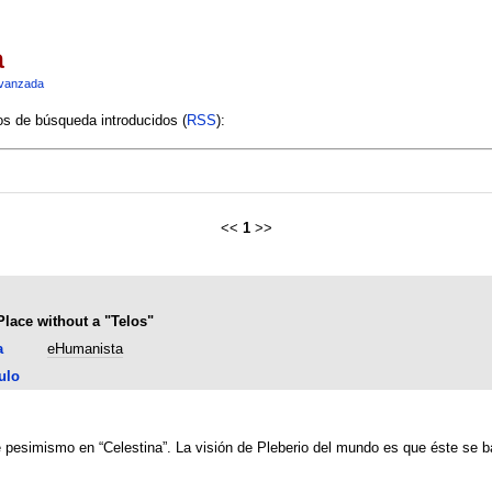
a
vanzada
ios de búsqueda introducidos (
RSS
):
<<
1
>>
Place without a "Telos"
a
eHumanista
ulo
 pesimismo en “Celestina”. La visión de Pleberio del mundo es que éste se bas