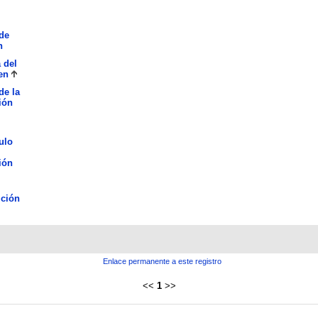
de
n
 del
en
de la
ión
ulo
ión
ción
Enlace permanente a este registro
<<
1
>>