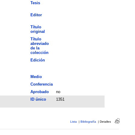
Tesis
Editor
Título
original
Título
abreviado
de la
colección
Edición
Medio
Conferencia
Aprobado
no
ID único
1351
Lista
|
Bibliografía
|
Detalles