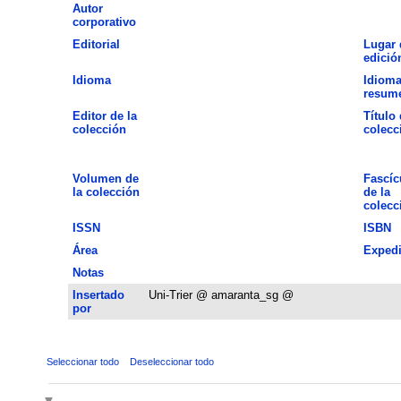
Autor
corporativo
Editorial
Lugar 
edició
Idioma
Idioma
resum
Editor de la
Título 
colección
colecc
Volumen de
Fascíc
la colección
de la
colecc
ISSN
ISBN
Área
Expedi
Notas
Insertado
Uni-Trier @ amaranta_sg @
por
Seleccionar todo
Deseleccionar todo