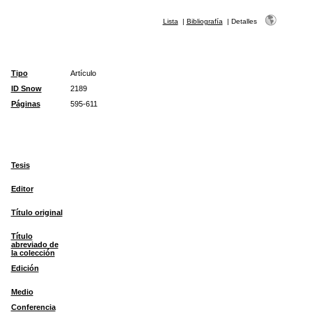
Lista
|
Bibliografía
|
Detalles
Tipo
Artículo
ID Snow
2189
Páginas
595-611
Tesis
Editor
Título original
Título
abreviado de
la colección
Edición
Medio
Conferencia