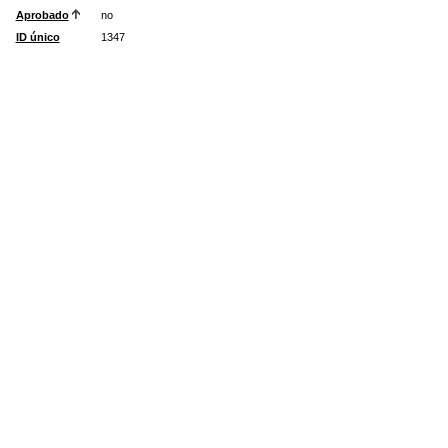
Aprobado
no
ID único
1347