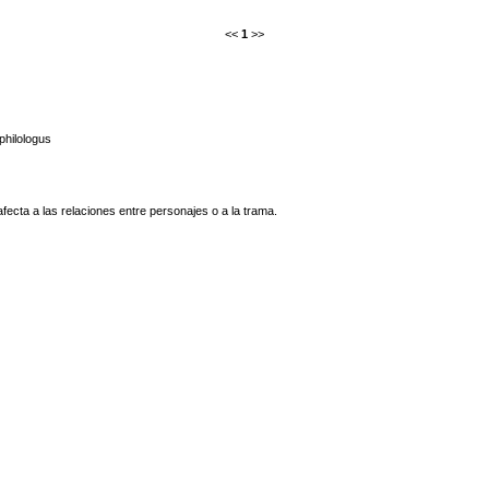
<<
1
>>
hilologus
fecta a las relaciones entre personajes o a la trama.