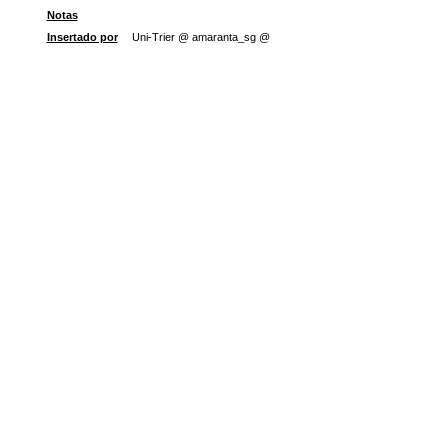
Notas
Insertado por
Uni-Trier @ amaranta_sg @