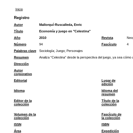
Inicio
Registro
Autor
Mallorquí-Ruscalleda, Enric
Título
Economía y juego en "Celestina"
Año
2010
Revista
Neop
Número
94
Fascículo
4
Palabras clave
Sociología
;
Juego
;
Personajes
Resumen
Analiza “Celestina” desde la perspectiva del juego, ya sea cómo a
Dirección
Autor
corporativo
Editorial
Lugar de
edición
Idioma
Idioma del
resumen
Editor de la
Título de la
colección
colección
Volumen de la
Fascículo de
colección
la colección
ISSN
ISBN
Área
Expedición