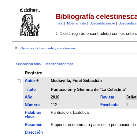
Bibliografía celestinesc
Inicio
|
Mostrar todo
|
Búsqueda simple
|
Búsqueda a
1–1 de 1 registro encontrado(s) con los criter
Opciones de búsqueda y visualización
Seleccionar todo
Deseleccionar todo
Registro
Autor
Mediavilla, Fidel Sebastián
Título
Puntuación y Stemma de "La Celestina"
Año
2010
Revista
Bullet
Número
112
Fascículo
2
Palabras
Puntuación
;
Ecdótica
clave
Resumen
Propone un stemma a partir de la puntuación de l
Dirección