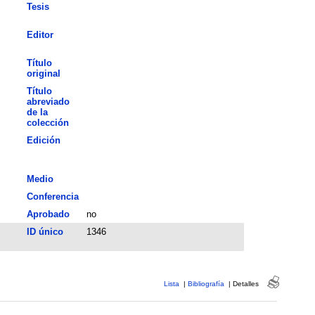
Tesis
Editor
Título
original
Título
abreviado
de la
colección
Edición
Medio
Conferencia
Aprobado
no
ID único
1346
Lista
|
Bibliografía
|
Detalles