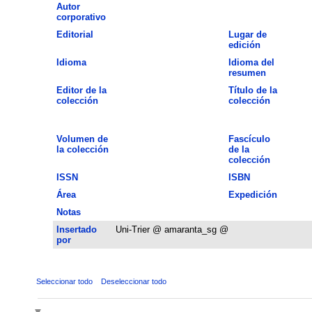
Autor
corporativo
Editorial
Lugar de
edición
Idioma
Idioma del
resumen
Editor de la
Título de la
colección
colección
Volumen de
Fascículo
la colección
de la
colección
ISSN
ISBN
Área
Expedición
Notas
Insertado
Uni-Trier @ amaranta_sg @
por
Seleccionar todo
Deseleccionar todo