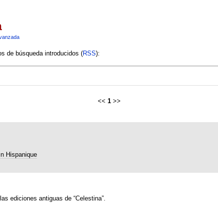
a
vanzada
ios de búsqueda introducidos (
RSS
):
<<
1
>>
in Hispanique
as ediciones antiguas de “Celestina”.