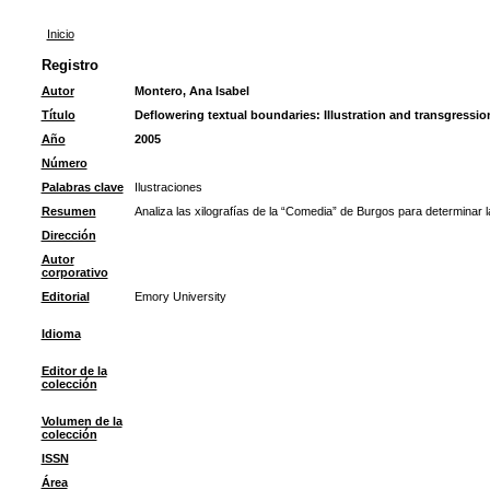
Inicio
Registro
Autor
Montero, Ana Isabel
Título
Deflowering textual boundaries: Illustration and transgression
Año
2005
Número
Palabras clave
Ilustraciones
Resumen
Analiza las xilografías de la “Comedia” de Burgos para determinar l
Dirección
Autor
corporativo
Editorial
Emory University
Idioma
Editor de la
colección
Volumen de la
colección
ISSN
Área