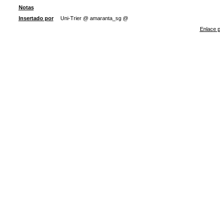
Notas
Insertado por
Uni-Trier @ amaranta_sg @
Enlace p