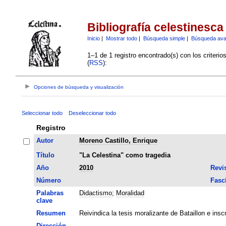
Bibliografía celestinesca
Inicio
|
Mostrar todo
|
Búsqueda simple
|
Búsqueda av
1–1 de 1 registro encontrado(s) con los criteri
(
RSS
):
Opciones de búsqueda y visualización
Seleccionar todo
Deseleccionar todo
Registro
Autor
Moreno Castillo, Enrique
Título
"La Celestina" como tragedia
Año
2010
Revi
Número
Fasc
Palabras
Didactismo
;
Moralidad
clave
Resumen
Reivindica la tesis moralizante de Bataillon e inscr
Dirección