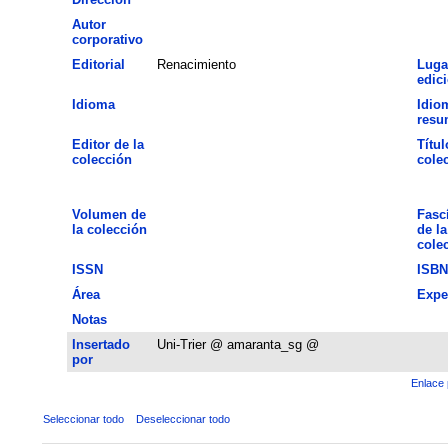
Autor
corporativo
Editorial
Renacimiento
Luga
edic
Idioma
Idio
resu
Editor de la
Títul
colección
cole
Volumen de
Fasc
la colección
de la
cole
ISSN
ISBN
Área
Expe
Notas
Insertado
Uni-Trier @ amaranta_sg @
por
Enlace 
Seleccionar todo
Deseleccionar todo