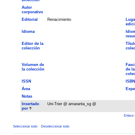
Autor
corporativo
Editorial
Renacimiento
Luga
edic
Idioma
Idio
resu
Editor de la
Títul
colección
cole
Volumen de
Fasc
la colección
de la
cole
ISSN
ISBN
Área
Expe
Notas
Insertado
Uni-Trier @ amaranta_sg @
por
Enlace 
Seleccionar todo
Deseleccionar todo