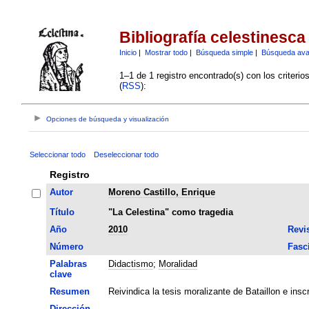
Bibliografía celestinesca
Inicio
|
Mostrar todo
|
Búsqueda simple
|
Búsqueda av
1–1 de 1 registro encontrado(s) con los criteri
(
RSS
):
Opciones de búsqueda y visualización
Seleccionar todo
Deseleccionar todo
Registro
Autor
Moreno Castillo, Enrique
Título
"La Celestina" como tragedia
Año
2010
Revi
Número
Fasc
Palabras
Didactismo
;
Moralidad
clave
Resumen
Reivindica la tesis moralizante de Bataillon e inscr
Dirección