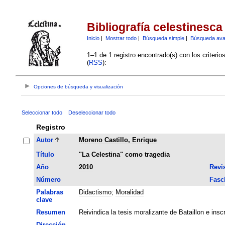
Bibliografía celestinesca
Inicio
|
Mostrar todo
|
Búsqueda simple
|
Búsqueda av
1–1 de 1 registro encontrado(s) con los criteri
(
RSS
):
Opciones de búsqueda y visualización
Seleccionar todo
Deseleccionar todo
Registro
Autor
Moreno Castillo, Enrique
Título
"La Celestina" como tragedia
Año
2010
Revi
Número
Fasc
Palabras
Didactismo
;
Moralidad
clave
Resumen
Reivindica la tesis moralizante de Bataillon e inscr
Dirección