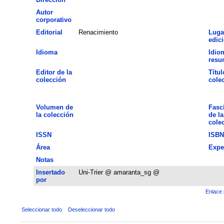
Autor
corporativo
Editorial
Renacimiento
Luga
edic
Idioma
Idio
resu
Editor de la
Títul
colección
cole
Volumen de
Fasc
la colección
de la
cole
ISSN
ISBN
Área
Expe
Notas
Insertado
Uni-Trier @ amaranta_sg @
por
Enlace 
Seleccionar todo
Deseleccionar todo