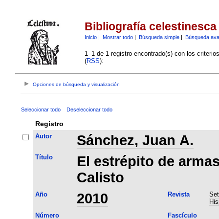
Bibliografía celestinesca
Inicio
|
Mostrar todo
|
Búsqueda simple
|
Búsqueda av
1–1 de 1 registro encontrado(s) con los criteri
(
RSS
):
Opciones de búsqueda y visualización
Seleccionar todo
Deseleccionar todo
Registro
Autor
Sánchez, Juan A.
Título
El estrépito de armas
Calisto
Año
2010
Revista
Set
His
Número
Fascículo