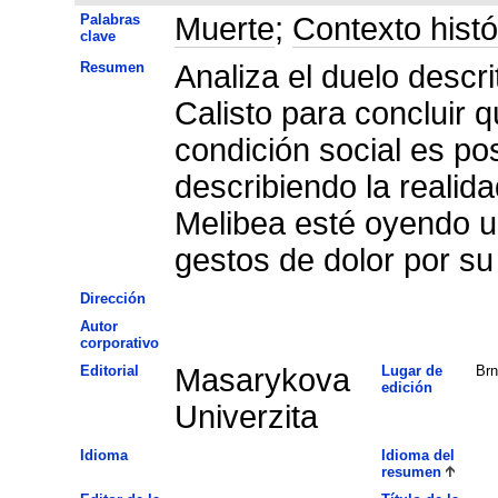
Palabras
Muerte
;
Contexto histó
clave
Resumen
Analiza el duelo descr
Calisto para concluir 
condición social es po
describiendo la realid
Melibea esté oyendo un
gestos de dolor por s
Dirección
Autor
corporativo
Editorial
Masarykova
Lugar de
Brn
edición
Univerzita
Idioma
Idioma del
resumen