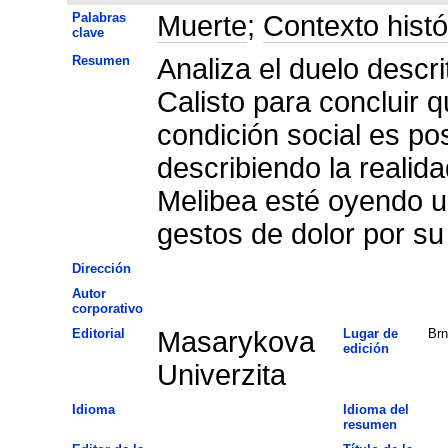
Palabras
Muerte
;
Contexto histó
clave
Resumen
Analiza el duelo descr
Calisto para concluir 
condición social es po
describiendo la realid
Melibea esté oyendo un
gestos de dolor por s
Dirección
Autor
corporativo
Editorial
Masarykova
Lugar de
Brn
edición
Univerzita
Idioma
Idioma del
resumen