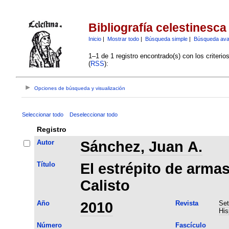
Bibliografía celestinesca
Inicio
|
Mostrar todo
|
Búsqueda simple
|
Búsqueda av
1–1 de 1 registro encontrado(s) con los criteri
(
RSS
):
Opciones de búsqueda y visualización
Seleccionar todo
Deseleccionar todo
Registro
Autor
Sánchez, Juan A.
Título
El estrépito de armas
Calisto
Año
2010
Revista
Set
His
Número
Fascículo