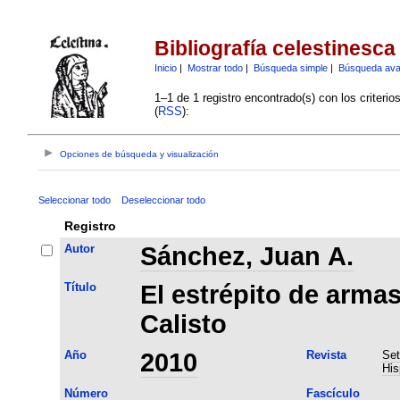
Bibliografía celestinesca
Inicio
|
Mostrar todo
|
Búsqueda simple
|
Búsqueda av
1–1 de 1 registro encontrado(s) con los criteri
(
RSS
):
Opciones de búsqueda y visualización
Seleccionar todo
Deseleccionar todo
Registro
Autor
Sánchez, Juan A.
Título
El estrépito de armas
Calisto
Año
2010
Revista
Set
His
Número
Fascículo