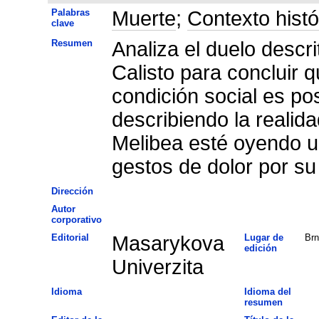
Palabras
Muerte
;
Contexto histó
clave
Resumen
Analiza el duelo descr
Calisto para concluir 
condición social es po
describiendo la realid
Melibea esté oyendo un
gestos de dolor por s
Dirección
Autor
corporativo
Editorial
Masarykova
Lugar de
Brn
edición
Univerzita
Idioma
Idioma del
resumen