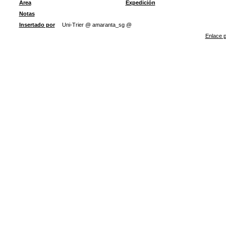
Área
Expedición
Notas
Insertado por
Uni-Trier @ amaranta_sg @
Enlace p