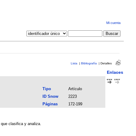
Mi cuenta
Lista
|
Bibliografía
|
Detalles
Enlaces
Tipo
Artículo
ID Snow
2223
Páginas
172-199
ue clasifica y analiza.