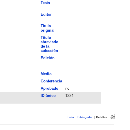
Tesis
Editor
Título
original
Título
abreviado
de la
colección
Edición
Medio
Conferencia
Aprobado
no
ID único
1334
Lista
|
Bibliografía
|
Detalles