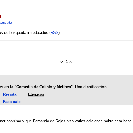
a
vanzada
ios de búsqueda introducidos (
RSS
):
<<
1
>>
s en la "Comedia de Calisto y Melibea". Una clasificación
Revista
Etiópicas
Fascículo
tor anónimo y que Fernando de Rojas hizo varias adiciones sobre esta base, q