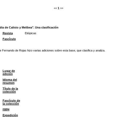
<<
1
>>
a de Calisto y Melibea". Una clasificación
Revista
Etiópicas
Fascículo
 Fernando de Rojas hizo varias adiciones sobre esta base, que clasifica y analiza.
Lugar de
edición
Idioma del
resumen
Título de la
colección
Fascículo de
la colección
ISBN
Expedición