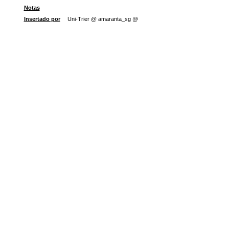
Notas
Insertado por
Uni-Trier @ amaranta_sg @