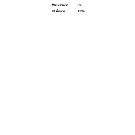
Aprobado
no
ID único
1334