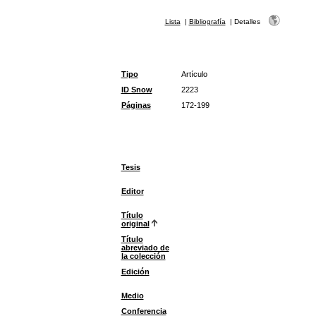
Lista
|
Bibliografía
|
Detalles
Tipo
Artículo
ID Snow
2223
Páginas
172-199
Tesis
Editor
Título
original
Título
abreviado de
la colección
Edición
Medio
Conferencia