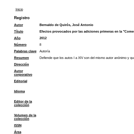
Inicio
Registro
Autor
Bernaldo de Quirós, José Antonio
Título
Efectos provocados por las adiciones primeras en la "Comedi
Año
2012
Número
8
Palabras clave
Autoría
Resumen
Defiende que los autos I a XIV son del mismo autor anónimo y que
Dirección
Autor
corporativo
Editorial
Idioma
Editor de la
colección
Volumen de la
colección
ISSN
Área