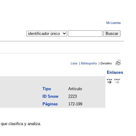
Mi cuenta
Lista
|
Bibliografía
|
Detalles
Enlaces
Tipo
Artículo
ID Snow
2223
Páginas
172-199
ue clasifica y analiza.