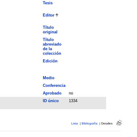
Tesis
Editor
Título
original
Título
abreviado
de la
colección
Edición
Medio
Conferencia
Aprobado
no
ID único
1334
Lista
|
Bibliografía
|
Detalles