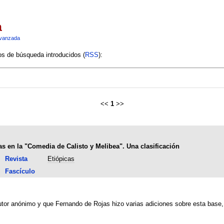
a
vanzada
ios de búsqueda introducidos (
RSS
):
<<
1
>>
s en la "Comedia de Calisto y Melibea". Una clasificación
Revista
Etiópicas
Fascículo
tor anónimo y que Fernando de Rojas hizo varias adiciones sobre esta base, q