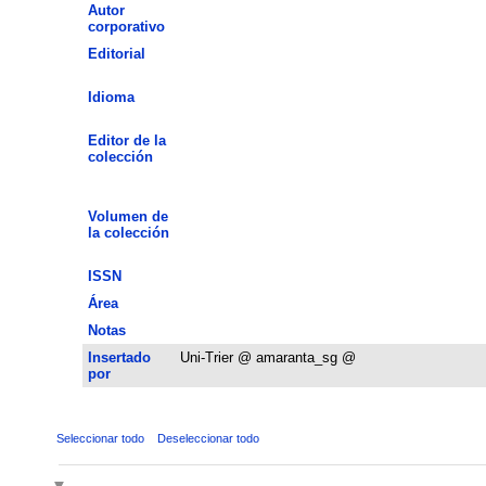
Autor
corporativo
Editorial
Idioma
Editor de la
colección
Volumen de
la colección
ISSN
Área
Notas
Insertado
Uni-Trier @ amaranta_sg @
por
Seleccionar todo
Deseleccionar todo