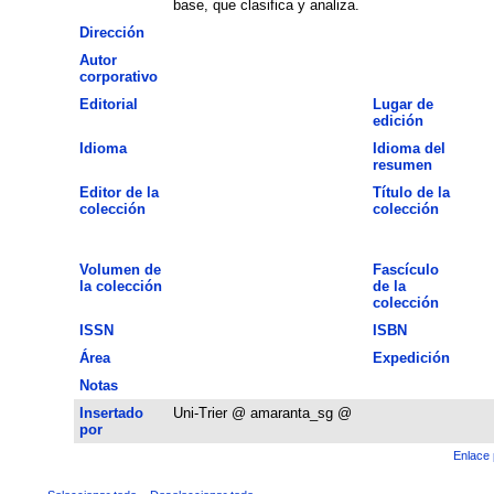
base, que clasifica y analiza.
Dirección
Autor
corporativo
Editorial
Lugar de
edición
Idioma
Idioma del
resumen
Editor de la
Título de la
colección
colección
Volumen de
Fascículo
la colección
de la
colección
ISSN
ISBN
Área
Expedición
Notas
Insertado
Uni-Trier @ amaranta_sg @
por
Enlace 