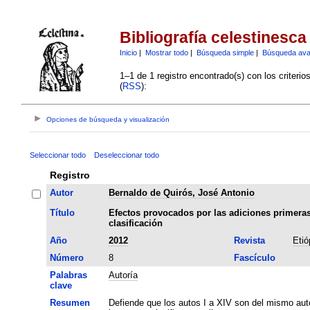
Bibliografía celestinesca
Inicio
|
Mostrar todo
|
Búsqueda simple
|
Búsqueda av
1–1 de 1 registro encontrado(s) con los criteri
(
RSS
):
Opciones de búsqueda y visualización
Seleccionar todo
Deseleccionar todo
Registro
Autor
Bernaldo de Quirós, José Antonio
Título
Efectos provocados por las adiciones primeras
clasificación
Año
2012
Revista
Etió
Número
8
Fascículo
Palabras
Autoría
clave
Resumen
Defiende que los autos I a XIV son del mismo aut