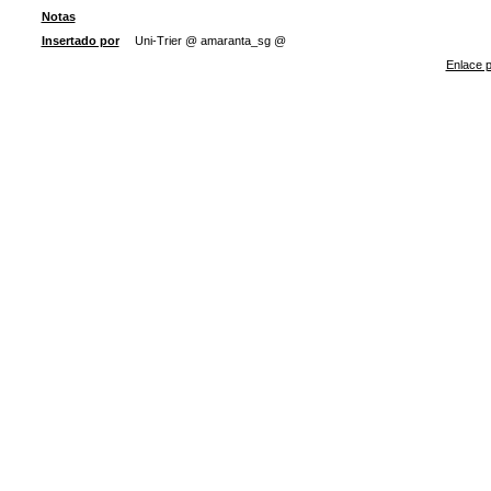
Notas
Insertado por
Uni-Trier @ amaranta_sg @
Enlace p