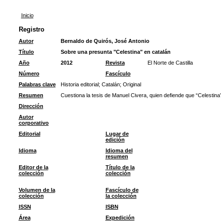
Inicio
Registro
Autor
Bernaldo de Quirós, José Antonio
Título
Sobre una presunta "Celestina" en catalán
Año
2012
Revista
El Norte de Castilla
Número
Fascículo
Palabras clave
Historia editorial
;
Catalán
;
Original
Resumen
Cuestiona la tesis de Manuel Civera, quien defiende que “Celestina”
Dirección
Autor
corporativo
Editorial
Lugar de
edición
Idioma
Idioma del
resumen
Editor de la
Título de la
colección
colección
Volumen de la
Fascículo de
colección
la colección
ISSN
ISBN
Área
Expedición