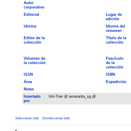
Autor
corporativo
Editorial
Lugar de
edición
Idioma
Idioma del
resumen
Editor de la
Título de la
colección
colección
Volumen de
Fascículo
la colección
de la
colección
ISSN
ISBN
Área
Expedición
Notas
Insertado
Uni-Trier @ amaranta_sg @
por
Seleccionar todo
Deseleccionar todo