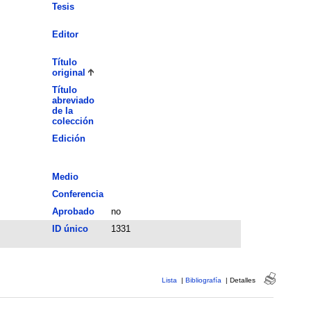
Tesis
Editor
Título
original
Título
abreviado
de la
colección
Edición
Medio
Conferencia
Aprobado
no
ID único
1331
Lista
|
Bibliografía
|
Detalles