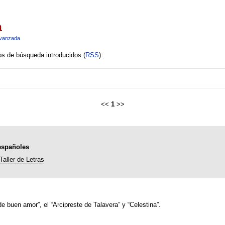
a
vanzada
ios de búsqueda introducidos (
RSS
):
<<
1
>>
españoles
Taller de Letras
de buen amor”, el “Arcipreste de Talavera” y “Celestina”.