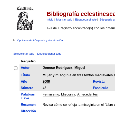
Bibliografía celestinesc
Inicio
|
Mostrar todo
|
Búsqueda simple
|
Búsqueda a
1–1 de 1 registro encontrado(s) con los criter
Opciones de búsqueda y visualización
Seleccionar todo
Deseleccionar todo
Registro
Autor
Donoso Rodríguez, Miguel
Título
Mujer y misoginia en tres textos medievales 
Año
2008
Revista
Número
43
Fascículo
Palabras
Feminismo
;
Misoginia
;
Antecedentes
clave
Resumen
Revisa cómo se refleja la misoginia en el “Libro 
Dirección