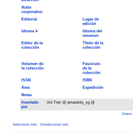
Autor
corporativo
Editorial
Lugar de
edición
Idioma
Idioma del
resumen
Editor de la
Título de la
colección
colección
Volumen de
Fascículo
la colección
de la
colección
ISSN
ISBN
Área
Expedición
Notas
Insertado
Uni-Trier @ amaranta_sg @
por
Enlace 
Seleccionar todo
Deseleccionar todo