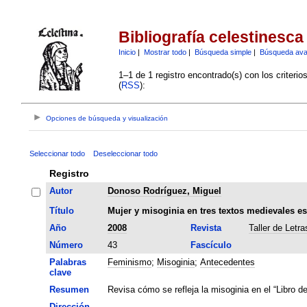
Bibliografía celestinesca
Inicio
|
Mostrar todo
|
Búsqueda simple
|
Búsqueda av
1–1 de 1 registro encontrado(s) con los criteri
(
RSS
):
Opciones de búsqueda y visualización
Seleccionar todo
Deseleccionar todo
Registro
Autor
Donoso Rodríguez, Miguel
Título
Mujer y misoginia en tres textos medievales e
Año
2008
Revista
Taller de Letra
Número
43
Fascículo
Palabras
Feminismo
;
Misoginia
;
Antecedentes
clave
Resumen
Revisa cómo se refleja la misoginia en el “Libro de
Dirección