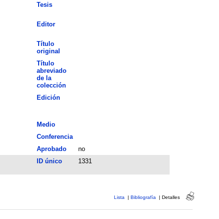
Tesis
Editor
Título
original
Título
abreviado
de la
colección
Edición
Medio
Conferencia
Aprobado
no
ID único
1331
Lista
|
Bibliografía
|
Detalles