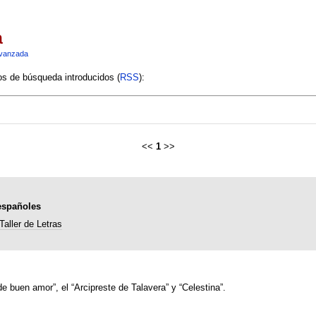
a
vanzada
ios de búsqueda introducidos (
RSS
):
<<
1
>>
españoles
Taller de Letras
de buen amor”, el “Arcipreste de Talavera” y “Celestina”.