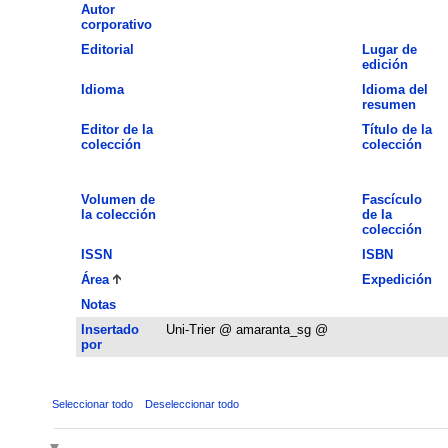
Autor
corporativo
Editorial
Lugar de
edición
Idioma
Idioma del
resumen
Editor de la
Título de la
colección
colección
Volumen de
Fascículo
la colección
de la
colección
ISSN
ISBN
Área
Expedición
Notas
Insertado
Uni-Trier @ amaranta_sg @
por
Seleccionar todo
Deseleccionar todo