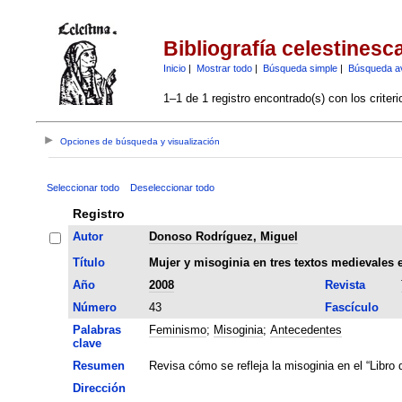
Bibliografía celestinesc
Inicio
|
Mostrar todo
|
Búsqueda simple
|
Búsqueda a
1–1 de 1 registro encontrado(s) con los criter
Opciones de búsqueda y visualización
Seleccionar todo
Deseleccionar todo
Registro
Autor
Donoso Rodríguez, Miguel
Título
Mujer y misoginia en tres textos medievales 
Año
2008
Revista
Número
43
Fascículo
Palabras
Feminismo
;
Misoginia
;
Antecedentes
clave
Resumen
Revisa cómo se refleja la misoginia en el “Libro 
Dirección