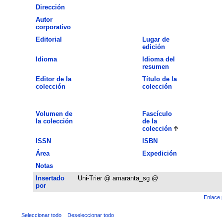
Dirección
Autor
corporativo
Editorial
Lugar de
edición
Idioma
Idioma del
resumen
Editor de la
Título de la
colección
colección
Volumen de
Fascículo
la colección
de la
colección
ISSN
ISBN
Área
Expedición
Notas
Insertado
Uni-Trier @ amaranta_sg @
por
Enlace 
Seleccionar todo
Deseleccionar todo