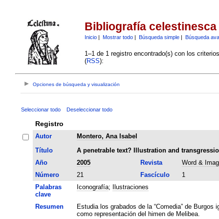
Bibliografía celestinesca
Inicio
|
Mostrar todo
|
Búsqueda simple
|
Búsqueda av
1–1 de 1 registro encontrado(s) con los criteri
(
RSS
):
Opciones de búsqueda y visualización
Seleccionar todo
Deseleccionar todo
Registro
Autor
Montero, Ana Isabel
Título
A penetrable text? Illustration and transgressio
Año
2005
Revista
Word & Imag
Número
21
Fascículo
1
Palabras
Iconografía
;
Ilustraciones
clave
Resumen
Estudia los grabados de la “Comedia” de Burgos ig
como representación del himen de Melibea.