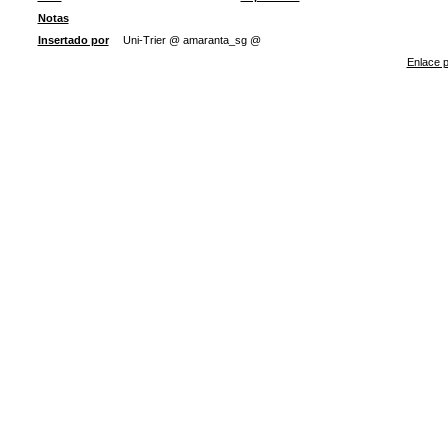
Notas
Insertado por
Uni-Trier @ amaranta_sg @
Enlace p