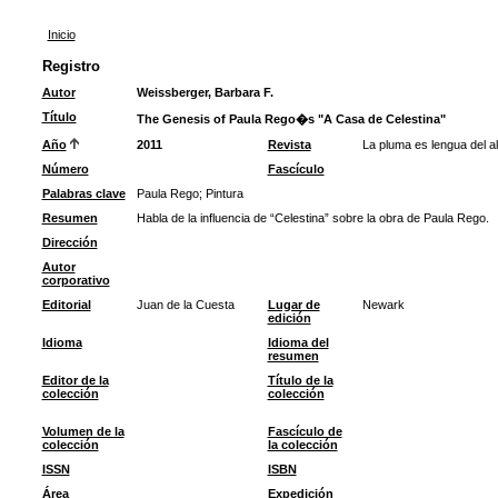
Inicio
Registro
Autor
Weissberger, Barbara F.
Título
The Genesis of Paula Rego�s "A Casa de Celestina"
Año
2011
Revista
La pluma es lengua del a
Número
Fascículo
Palabras clave
Paula Rego
;
Pintura
Resumen
Habla de la influencia de “Celestina” sobre la obra de Paula Rego.
Dirección
Autor
corporativo
Editorial
Juan de la Cuesta
Lugar de
Newark
edición
Idioma
Idioma del
resumen
Editor de la
Título de la
colección
colección
Volumen de la
Fascículo de
colección
la colección
ISSN
ISBN
Área
Expedición