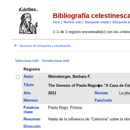
Bibliografía celestinesc
Inicio
|
Mostrar todo
|
Búsqueda simple
|
Búsqueda a
1–1 de 1 registro encontrado(s) con los criter
Opciones de búsqueda y visualización
Seleccionar todo
Deseleccionar todo
Registro
Autor
Weissberger, Barbara F.
Título
The Genesis of Paula Rego�s "A Casa de Cel
Año
2011
Revista
La plu
Número
Fascículo
Palabras
Paula Rego
;
Pintura
clave
Resumen
Habla de la influencia de “Celestina” sobre la ob
Dirección