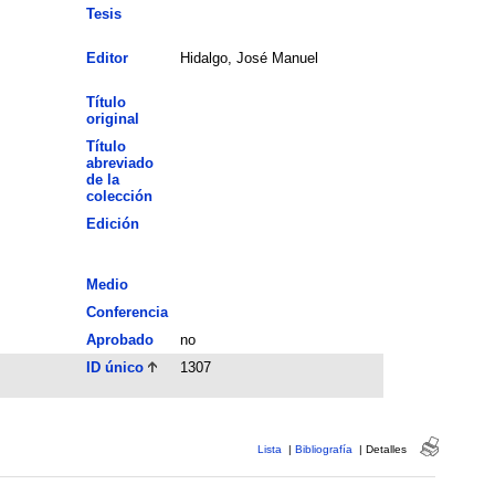
Tesis
Editor
Hidalgo, José Manuel
Título
original
Título
abreviado
de la
colección
Edición
Medio
Conferencia
Aprobado
no
ID único
1307
Lista
|
Bibliografía
|
Detalles