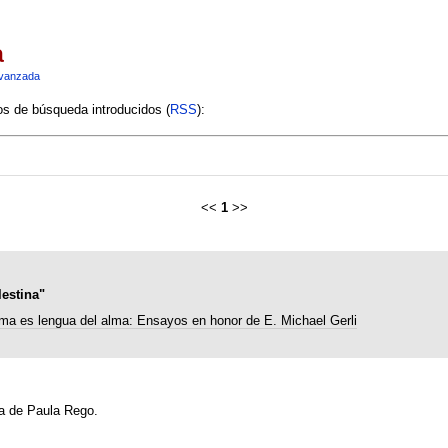
a
vanzada
ios de búsqueda introducidos (
RSS
):
<<
1
>>
estina"
ma es lengua del alma: Ensayos en honor de E. Michael Gerli
ra de Paula Rego.