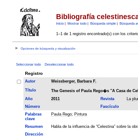
Bibliografía celestinesc
Inicio
|
Mostrar todo
|
Búsqueda simple
|
Búsqueda a
1–1 de 1 registro encontrado(s) con los criter
Opciones de búsqueda y visualización
Seleccionar todo
Deseleccionar todo
Registro
Autor
Weissberger, Barbara F.
Título
The Genesis of Paula Rego�s "A Casa de Cel
Año
2011
Revista
La plu
Número
Fascículo
Palabras
Paula Rego
;
Pintura
clave
Resumen
Habla de la influencia de “Celestina” sobre la ob
Dirección