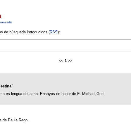
a
vanzada
ios de búsqueda introducidos (
RSS
):
<<
1
>>
estina"
ma es lengua del alma: Ensayos en honor de E. Michael Gerli
ra de Paula Rego.