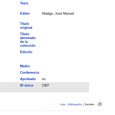
Tesis
Editor
Hidalgo, José Manuel
Título
original
Título
abreviado
de la
colección
Edición
Medio
Conferencia
Aprobado
no
ID único
1307
Lista
|
Bibliografía
|
Detalles