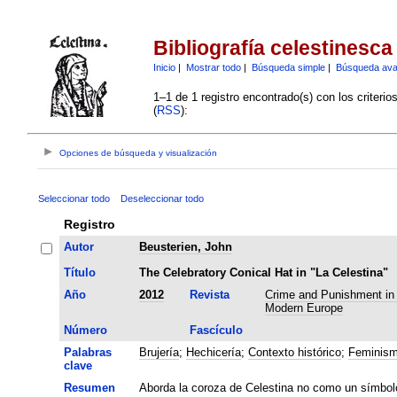
Bibliografía celestinesca
Inicio
|
Mostrar todo
|
Búsqueda simple
|
Búsqueda av
1–1 de 1 registro encontrado(s) con los criteri
(
RSS
):
Opciones de búsqueda y visualización
Seleccionar todo
Deseleccionar todo
Registro
Autor
Beusterien, John
Título
The Celebratory Conical Hat in "La Celestina"
Año
2012
Revista
Crime and Punishment in 
Modern Europe
Número
Fascículo
Palabras
Brujería
;
Hechicería
;
Contexto histórico
;
Feminis
clave
Resumen
Aborda la coroza de Celestina no como un símbol