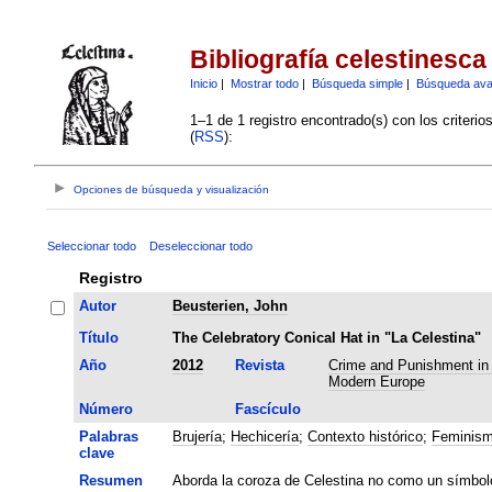
Bibliografía celestinesca
Inicio
|
Mostrar todo
|
Búsqueda simple
|
Búsqueda av
1–1 de 1 registro encontrado(s) con los criteri
(
RSS
):
Opciones de búsqueda y visualización
Seleccionar todo
Deseleccionar todo
Registro
Autor
Beusterien, John
Título
The Celebratory Conical Hat in "La Celestina"
Año
2012
Revista
Crime and Punishment in 
Modern Europe
Número
Fascículo
Palabras
Brujería
;
Hechicería
;
Contexto histórico
;
Feminis
clave
Resumen
Aborda la coroza de Celestina no como un símbol