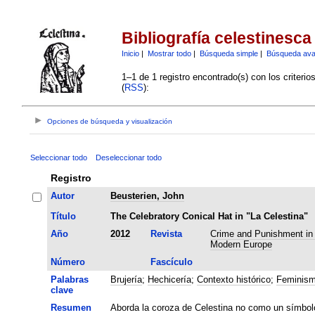
Bibliografía celestinesca
Inicio
|
Mostrar todo
|
Búsqueda simple
|
Búsqueda av
1–1 de 1 registro encontrado(s) con los criteri
(
RSS
):
Opciones de búsqueda y visualización
Seleccionar todo
Deseleccionar todo
Registro
Autor
Beusterien, John
Título
The Celebratory Conical Hat in "La Celestina"
Año
2012
Revista
Crime and Punishment in 
Modern Europe
Número
Fascículo
Palabras
Brujería
;
Hechicería
;
Contexto histórico
;
Feminis
clave
Resumen
Aborda la coroza de Celestina no como un símbol