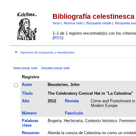
Bibliografía celestinesca
Inicio
|
Mostrar todo
|
Búsqueda simple
|
Búsqueda av
1–1 de 1 registro encontrado(s) con los criteri
(
RSS
):
Opciones de búsqueda y visualización
Seleccionar todo
Deseleccionar todo
Registro
Autor
Beusterien, John
Título
The Celebratory Conical Hat in "La Celestina"
Año
2012
Revista
Crime and Punishment in 
Modern Europe
Número
Fascículo
Palabras
Brujería
;
Hechicería
;
Contexto histórico
;
Feminis
clave
Resumen
Aborda la coroza de Celestina no como un símbol