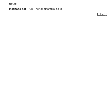
Notas
Insertado por
Uni-Trier @ amaranta_sg @
Enlace p