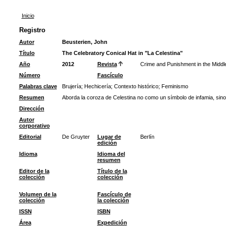
Inicio
Registro
Autor
Beusterien, John
Título
The Celebratory Conical Hat in "La Celestina"
Año
2012
Revista
Crime and Punishment in the Midd
Número
Fascículo
Palabras clave
Brujería
;
Hechicería
;
Contexto histórico
;
Feminismo
Resumen
Aborda la coroza de Celestina no como un símbolo de infamia, sin
Dirección
Autor
corporativo
Editorial
De Gruyter
Lugar de
Berlín
edición
Idioma
Idioma del
resumen
Editor de la
Título de la
colección
colección
Volumen de la
Fascículo de
colección
la colección
ISSN
ISBN
Área
Expedición